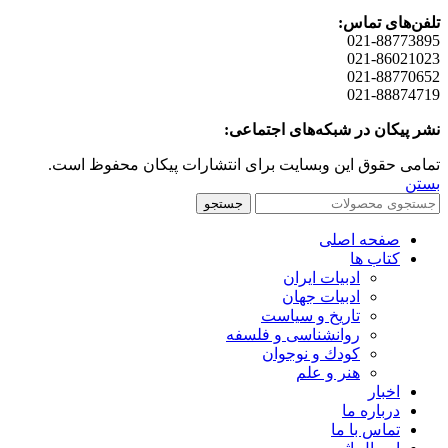
تلفن‌های تماس:
021-88773895
021-86021023
021-88770652
021-88874719
نشر پیکان در شبکه‌های اجتماعی:
تمامی حقوق این وبسایت برای انتشارات پیکان محفوظ است.
بستن
جستجو
صفحه اصلی
کتاب ها
ادبیات ایران
ادبیات جهان
تاریخ و سیاست
روانشناسی و فلسفه
کودك و نوجوان
هنر و علم
اخبار
درباره ما
تماس با ما