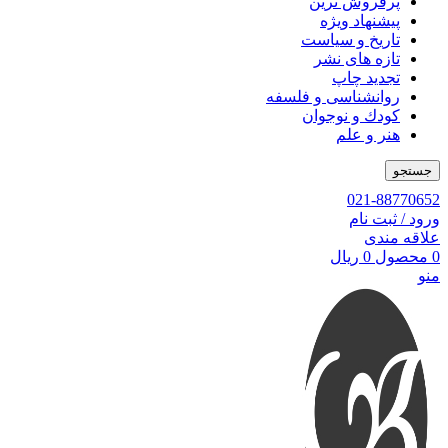
پرفروش ترین
پیشنهاد ویژه
تاریخ و سیاست
تازه های نشر
تجدید چاپ
روانشناسی و فلسفه
کودك و نوجوان
هنر و علم
جستجو
021-88770652
ورود / ثبت نام
علاقه مندی
0
محصول
0
ریال
منو