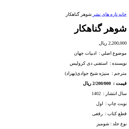
خانه
تازه های نشر
شوهر گناهکار
شوهر گناهکار
2,200,000
ریال
موضوع اصلي : ادبیات جهان
نويسنده : استفنی دی کرولیس
مترجم : منیژه شیخ جوادی(بهزاد)
قيمت : 2/200/000 ریال
سال انتشار : 1402
نوبت چاپ : اول
قطع كتاب : رقعی
نوع جلد : شومیز