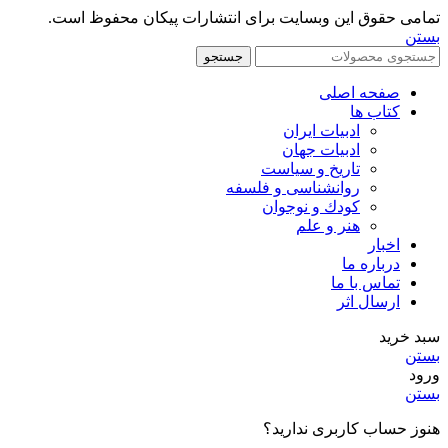
تمامی حقوق این وبسایت برای انتشارات پیکان محفوظ است.
بستن
جستجو
صفحه اصلی
کتاب ها
ادبیات ایران
ادبیات جهان
تاریخ و سیاست
روانشناسی و فلسفه
کودك و نوجوان
هنر و علم
اخبار
درباره ما
تماس با ما
ارسال اثر
سبد خرید
بستن
ورود
بستن
هنوز حساب کاربری ندارید؟