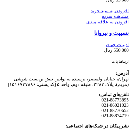
افزودن به سبد خرید
مشاهده سریع
افزودن به علاقه مندی
نسبیت و نیروانا
ادبیات جهان
550,000
ریال
ارتباط با ما
آدرس:
تهران، خیابان وليعصر، نرسيده به توانير، نبش بن‌بست شوشی
(مريم)، پلاک ۲۲۸۳، طبقه دوم، واحد ۵ [کد پستی: ۱۵۱۶۷۳۷۸۸۶]
تلفن‌های تماس:
021-88773895
021-86021023
021-88770652
021-88874719
نشر پیکان در شبکه‌های اجتماعی: