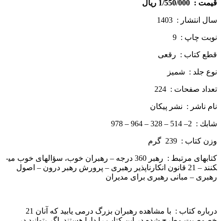
قيمت :
1/550/000 ريال
سال انتشار : 1403
نوبت چاپ : 9
قطع كتاب : رقعی
نوع جلد : شمیز
تعداد صفحات : 224
نام ناشر : نشر پيكان
شابك : 2– 514 – 328 – 964 – 978
وزن كتاب : 239 گرم
کتاب­های مرتبط : رهبر 360 درجه – رهبران خوب، سؤال­های خوب می­
کنند – 21 قانون انکارناپذیر رهبری – پرورش رهبر درون – اصول
رهبری – مبانی رهبری برای مدیران
درباره كتاب : با مشاهده رهبران بزرگ درمی یابید که آنان 21
خصوصیت مطرح شده در این کتاب را دارا هستند. اگر بتوانید در