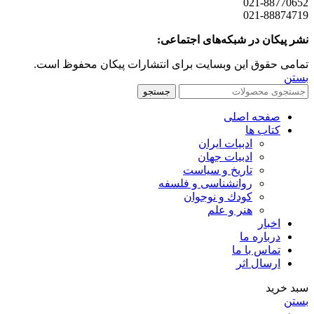
021-88770652
021-88874719
نشر پیکان در شبکه‌های اجتماعی:
تمامی حقوق این وبسایت برای انتشارات پیکان محفوظ است.
بستن
جستجو
صفحه اصلی
کتاب ها
ادبیات ایران
ادبیات جهان
تاریخ و سیاست
روانشناسی و فلسفه
کودك و نوجوان
هنر و علم
اخبار
درباره ما
تماس با ما
ارسال اثر
سبد خرید
بستن