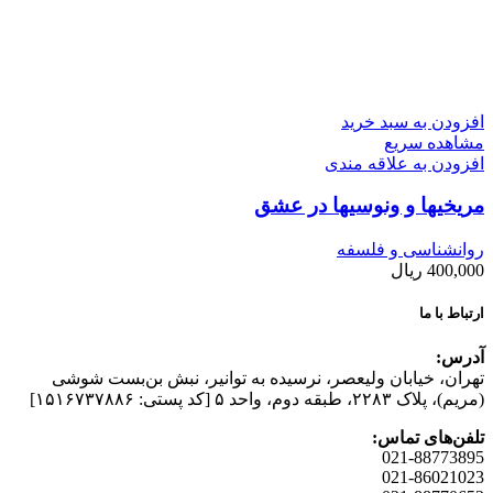
افزودن به سبد خرید
مشاهده سریع
افزودن به علاقه مندی
مریخیها و ونوسیها در عشق
روانشناسی و فلسفه
400,000
ریال
ارتباط با ما
آدرس:
تهران، خیابان وليعصر، نرسيده به توانير، نبش بن‌بست شوشی
(مريم)، پلاک ۲۲۸۳، طبقه دوم، واحد ۵ [کد پستی: ۱۵۱۶۷۳۷۸۸۶]
تلفن‌های تماس:
021-88773895
021-86021023