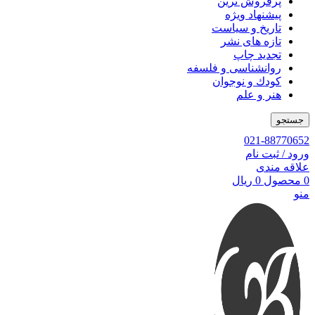
پرفروش ترین
پیشنهاد ویژه
تاریخ و سیاست
تازه های نشر
تجدید چاپ
روانشناسی و فلسفه
کودك و نوجوان
هنر و علم
جستجو
021-88770652
ورود / ثبت نام
علاقه مندی
0
محصول
0
ریال
منو