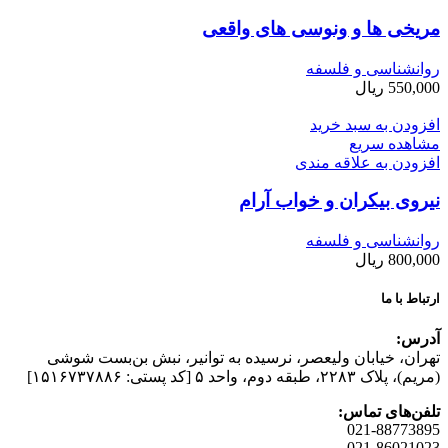
مریخی ها و ونوسی های واقعی
روانشناسی و فلسفه
550,000
ریال
افزودن به سبد خرید
مشاهده سریع
افزودن به علاقه مندی
نیروی بیکران و خواب آرام
روانشناسی و فلسفه
800,000
ریال
ارتباط با ما
آدرس:
تهران، خیابان وليعصر، نرسيده به توانير، نبش بن‌بست شوشی
(مريم)، پلاک ۲۲۸۳، طبقه دوم، واحد ۵ [کد پستی: ۱۵۱۶۷۳۷۸۸۶]
تلفن‌های تماس:
021-88773895
021-86021023