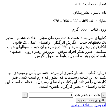
تعداد صفحات : 456
نام ناشر : نشر پيكان
شابك : 4– 465 – 328 – 964 – 978
وزن كتاب : 500 گرم
كتاب­هاي مرتبط : هفت عادت مردمان مؤثر – عادت هشتم – مدیر
یک دقیقه­ای جدید – نگرش اثرگذار – راهنمای عملی 21 قانون
انکارناپذیر رهبری – رهبر 360 درجه رهبران خوب، سؤال­های خوب
می­کنند – طرز تفکر افراد موفق – پرورش رهبر درون – صفتهای
بایسته یک رهبر – اصول روابط – اصول نگرش
درباره كتاب : شمار کثیری از مردم احساس یأس و نومیدی می­
کنند. به این نتیجه رسیده­اند که آن­طور که لازم است کسی قدر
کارشان را نمی­داند. این کتاب راهنمای رسیدن به عظمت است. این
کتاب راهنمای «عصر کارگر با دانش» است.
عادت هشتم عدد
افزودن به سبد خرید
افزودن به علاقه مندی