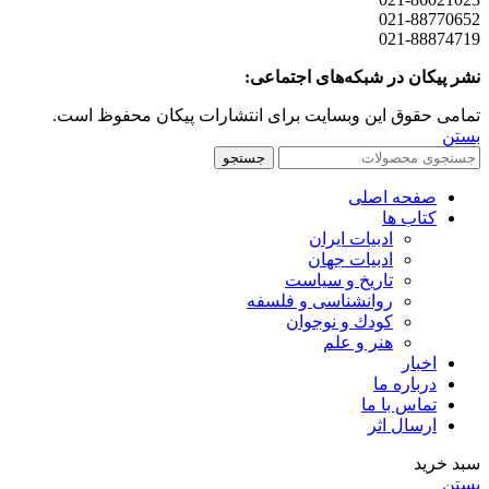
021-88770652
021-88874719
نشر پیکان در شبکه‌های اجتماعی:
تمامی حقوق این وبسایت برای انتشارات پیکان محفوظ است.
بستن
جستجو
صفحه اصلی
کتاب ها
ادبیات ایران
ادبیات جهان
تاریخ و سیاست
روانشناسی و فلسفه
کودك و نوجوان
هنر و علم
اخبار
درباره ما
تماس با ما
ارسال اثر
سبد خرید
بستن