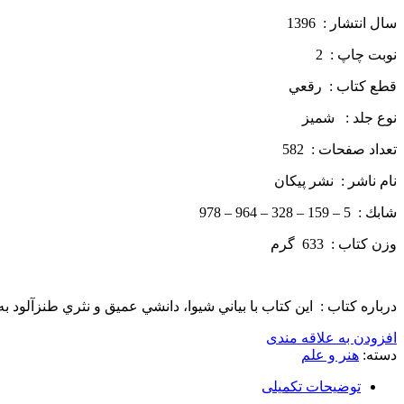
سال انتشار : 1396
نوبت چاپ : 2
قطع كتاب : رقعي
نوع جلد : شمیز
تعداد صفحات : 582
نام ناشر : نشر پيكان
شابك : 5 – 159 – 328 – 964 – 978
وزن كتاب : 633 گرم
درباره كتاب : اين كتاب با بياني شيوا، دانشي عميق و نثري طنزآلود به
افزودن به علاقه مندی
دسته:
هنر و علم
توضیحات تکمیلی