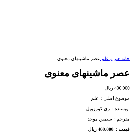
خانه
هنر و علم
عصر ماشینهای معنوی
عصر ماشینهای معنوی
400,000
ریال
موضوع اصلي : علم
نويسنده : ري كورزويل
مترجم : سيمين موحد
قيمت : 400،000 ريال