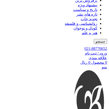
پرفروش ترین
پیشنهاد ویژه
تاریخ و سیاست
تازه های نشر
تجدید چاپ
روانشناسی و فلسفه
کودك و نوجوان
هنر و علم
جستجو
021-88770652
ورود / ثبت نام
علاقه مندی
0
محصول
0
ریال
منو