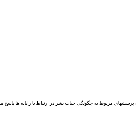
 پرسش­هاي مربوط به چگونگي حيات بشر در ارتباط با رايانه­ ها پاسخ مي­