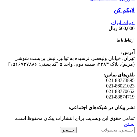
لایکم کن
ادبیات ایران
600,000
ریال
ارتباط با ما
آدرس:
تهران، خیابان وليعصر، نرسيده به توانير، نبش بن‌بست شوشی
(مريم)، پلاک ۲۲۸۳، طبقه دوم، واحد ۵ [کد پستی: ۱۵۱۶۷۳۷۸۸۶]
تلفن‌های تماس:
021-88773895
021-86021023
021-88770652
021-88874719
نشر پیکان در شبکه‌های اجتماعی:
تمامی حقوق این وبسایت برای انتشارات پیکان محفوظ است.
بستن
جستجو