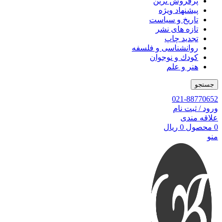
پرفروش ترین
پیشنهاد ویژه
تاریخ و سیاست
تازه های نشر
تجدید چاپ
روانشناسی و فلسفه
کودك و نوجوان
هنر و علم
جستجو
021-88770652
ورود / ثبت نام
علاقه مندی
0
محصول
0
ریال
منو