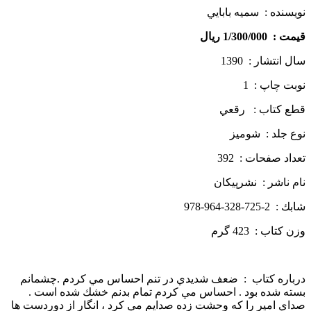
نويسنده : سميه بابايي
قيمت : 1/300/000 ريال
سال انتشار : 1390
نوبت چاپ : 1
قطع كتاب : رقعي
نوع جلد : شوميز
تعداد صفحات : 392
نام ناشر : نشرپيكان
شابك : 2-725-328-964-978
وزن كتاب : 423 گرم
درباره كتاب : ضعف شديدي در تنم احساس مي كردم .چشمانم
بسته شده بود . احساس مي كردم تمام بدنم خشك شده است .
صداي امير را كه وحشت زده صدايم مي كرد ، انگار از دوردست ها