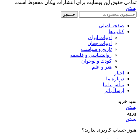
تمامی حقوق این وبسایت برای انتشارات پیکان محفوظ است.
بستن
جستجو
صفحه اصلی
کتاب ها
ادبیات ایران
ادبیات جهان
تاریخ و سیاست
روانشناسی و فلسفه
کودك و نوجوان
هنر و علم
اخبار
درباره ما
تماس با ما
ارسال اثر
سبد خرید
بستن
ورود
بستن
هنوز حساب کاربری ندارید؟