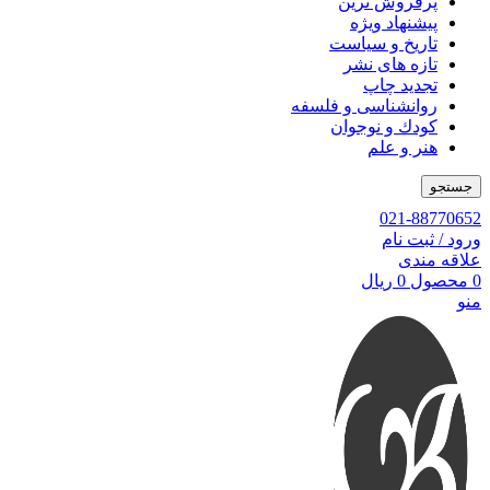
پرفروش ترین
پیشنهاد ویژه
تاریخ و سیاست
تازه های نشر
تجدید چاپ
روانشناسی و فلسفه
کودك و نوجوان
هنر و علم
جستجو
021-88770652
ورود / ثبت نام
علاقه مندی
0
محصول
0
ریال
منو