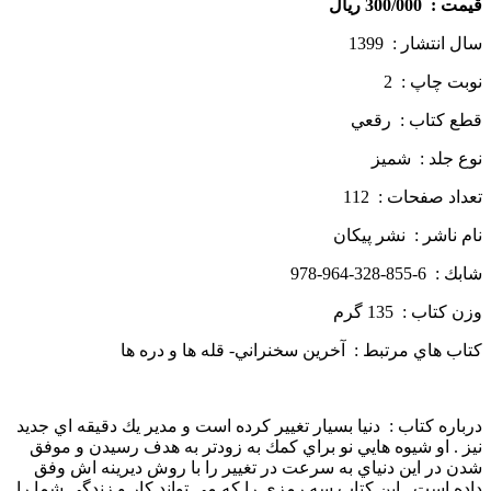
قيمت : 300/000 ريال
سال انتشار : 1399
نوبت چاپ : 2
قطع كتاب : رقعي
نوع جلد : شميز
تعداد صفحات : 112
نام ناشر : نشر پيكان
شابك : 6-855-328-964-978
وزن كتاب : 135 گرم
كتاب هاي مرتبط : آخرين سخنراني- قله ها و دره ها
درباره كتاب : دنيا بسيار تغيير كرده است و مدير يك دقيقه اي جديد
نيز . او شيوه هايي نو براي كمك به زودتر به هدف رسيدن و موفق
شدن در اين دنياي به سرعت در تغيير را با روش ديرينه اش وفق
داده است . اين كتاب سه رمزي را كه مي تواند كار و زندگي شما را