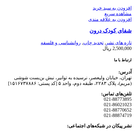
افزودن به سبد خرید
مشاهده سریع
افزودن به علاقه مندی
شفای کودک درون
تازه های نشر
,
تجدید چاپ
,
روانشناسی و فلسفه
2,500,000
ریال
ارتباط با ما
آدرس:
تهران، خیابان وليعصر، نرسيده به توانير، نبش بن‌بست شوشی
(مريم)، پلاک ۲۲۸۳، طبقه دوم، واحد ۵ [کد پستی: ۱۵۱۶۷۳۷۸۸۶]
تلفن‌های تماس:
021-88773895
021-86021023
021-88770652
021-88874719
نشر پیکان در شبکه‌های اجتماعی: