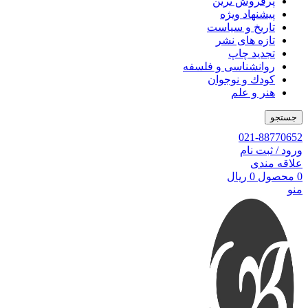
پرفروش ترین
پیشنهاد ویژه
تاریخ و سیاست
تازه های نشر
تجدید چاپ
روانشناسی و فلسفه
کودك و نوجوان
هنر و علم
جستجو
021-88770652
ورود / ثبت نام
علاقه مندی
0
محصول
0
ریال
منو