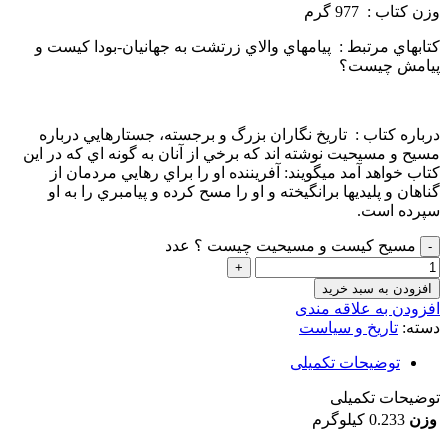
وزن كتاب : 977 گرم
كتاب­هاي مرتبط : پيام­هاي والاي زرتشت به جهانيان-بودا كيست و
پيامش چيست؟
درباره كتاب : تاريخ ­نگاران بزرگ و برجسته، جستارهايي درباره
مسيح و مسيحيت نوشته­ اند كه برخي از آنان به گونه ­اي كه در اين
كتاب خواهد آمد ميگويند: آفريننده او را براي رهايي مردمان از
گناهان و پليدي­ها برانگيخته و او را مسح كرده و پيامبري را به او
سپرده است.
مسیح کیست و مسیحیت چیست ؟ عدد
افزودن به سبد خرید
افزودن به علاقه مندی
دسته:
تاریخ و سیاست
توضیحات تکمیلی
توضیحات تکمیلی
وزن
0.233 کیلوگرم