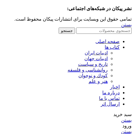
نشر پیکان در شبکه‌های اجتماعی:
تمامی حقوق این وبسایت برای انتشارات پیکان محفوظ است.
بستن
جستجو
صفحه اصلی
کتاب ها
ادبیات ایران
ادبیات جهان
تاریخ و سیاست
روانشناسی و فلسفه
کودك و نوجوان
هنر و علم
اخبار
درباره ما
تماس با ما
ارسال اثر
سبد خرید
بستن
ورود
بستن