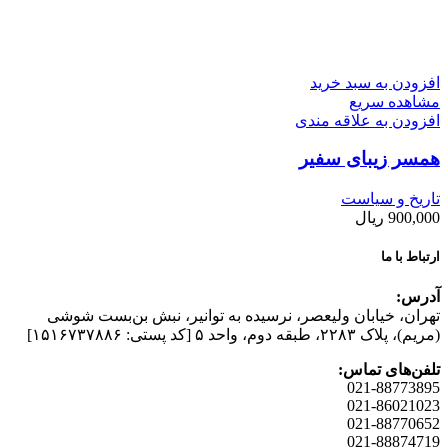
افزودن به سبد خرید
مشاهده سریع
افزودن به علاقه مندی
همسر زیبای سفیر
تاریخ و سیاست
900,000
ریال
ارتباط با ما
آدرس:
تهران، خیابان وليعصر، نرسيده به توانير، نبش بن‌بست شوشی
(مريم)، پلاک ۲۲۸۳، طبقه دوم، واحد ۵ [کد پستی: ۱۵۱۶۷۳۷۸۸۶]
تلفن‌های تماس:
021-88773895
021-86021023
021-88770652
021-88874719