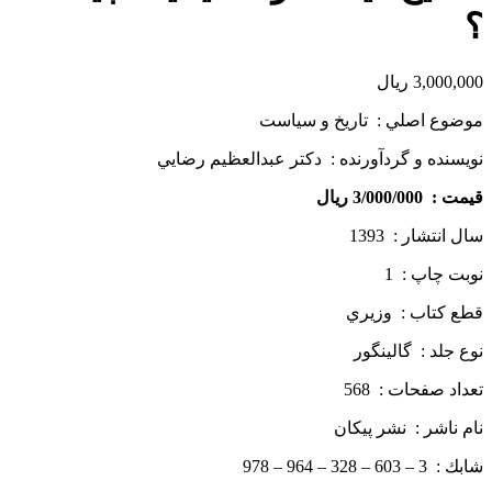
؟
3,000,000
ریال
موضوع اصلي : تاريخ و سياست
نويسنده و گردآورنده : دكتر عبدالعظيم رضايي
قيمت : 3/000/000 ريال
سال انتشار : 1393
نوبت چاپ : 1
قطع كتاب : وزيري
نوع جلد : گالینگور
تعداد صفحات : 568
نام ناشر : نشر پيكان
شابك : 3 – 603 – 328 – 964 – 978