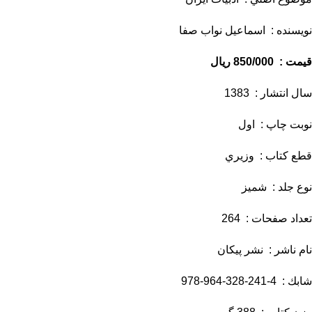
نويسنده : اسماعيل نواب صفا
قيمت : 850/000 ريال
سال انتشار : 1383
نوبت چاپ : اول
قطع كتاب : وزيري
نوع جلد : شميز
تعداد صفحات : 264
نام ناشر : نشر پيكان
شابك : 4-241-328-964-978