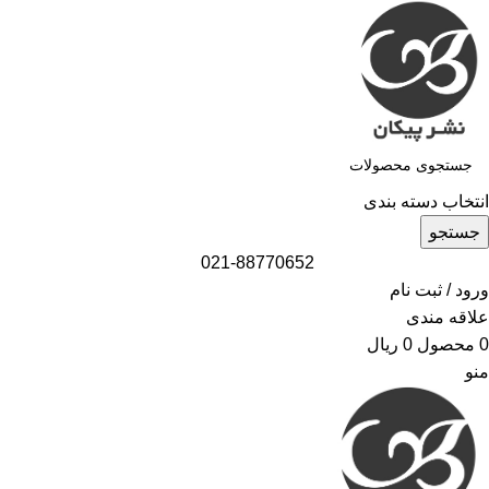
انتخاب دسته بندی
جستجو
021-88770652
ورود / ثبت نام
علاقه مندی
0
محصول
0
ریال
منو