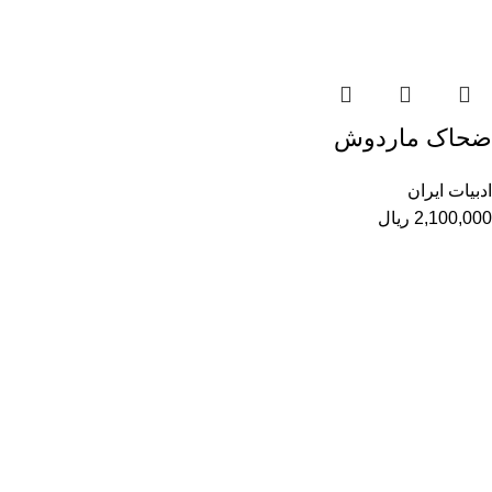
ضحاک ماردوش
ادبیات ایران
2,100,000
ریال