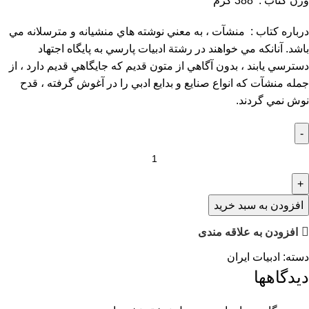
وزن كتاب : 388 گرم
درباره كتاب : منشآت ، به معني نوشته هاي منشيانه و مترسلانه مي
باشد. آنانكه مي خواهند در رشتة ادبيات پارسي به پايگاه اجتهاد
دسترسي يابند ، بدون آگاهي از متون قديم كه جايگاهي قديم دارد ، از
جمله منشآت كه انواع صنايع و بدايع ادبي را در آغوش گرفته ، قدح
نوش نمي گردند.
افزودن به سبد خرید
افزودن به علاقه مندی
دسته:
ادبیات ایران
دیدگاهها