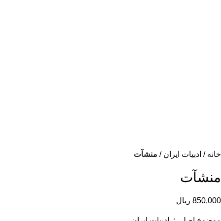
خانه
ادبیات ایران
منشآت
منشآت
850,000
ریال
موضوع اصلي : ادبيات ايران