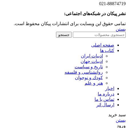
021-88874719
نشر پیکان در شبکه‌های اجتماعی:
تمامی حقوق این وبسایت برای انتشارات پیکان محفوظ است.
بستن
جستجو
صفحه اصلی
کتاب ها
ادبیات ایران
ادبیات جهان
تاریخ و سیاست
روانشناسی و فلسفه
کودك و نوجوان
هنر و علم
اخبار
درباره ما
تماس با ما
ارسال اثر
سبد خرید
بستن
ورود