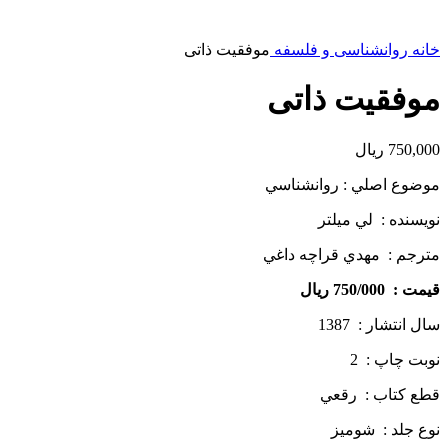
خانه
روانشناسی و فلسفه
موفقیت ذاتی
موفقیت ذاتی
750,000
ریال
موضوع اصلي : روانشناسي
نويسنده : لي ميلتر
مترجم : مهدي قراچه داغي
قيمت : 750/000 ريال
سال انتشار : 1387
نوبت چاپ : 2
قطع كتاب : رقعي
نوع جلد : شوميز