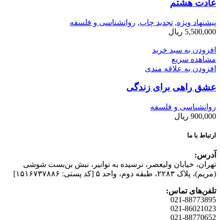
عادت هشتم
پیشنهاد ویژه
,
تجدید چاپ
,
روانشناسی و فلسفه
5,500,000
ریال
افزودن به سبد خرید
مشاهده سریع
افزودن به علاقه مندی
عشق راهی برای زندگی
روانشناسی و فلسفه
900,000
ریال
ارتباط با ما
آدرس:
تهران، خیابان وليعصر، نرسيده به توانير، نبش بن‌بست شوشی
(مريم)، پلاک ۲۲۸۳، طبقه دوم، واحد ۵ [کد پستی: ۱۵۱۶۷۳۷۸۸۶]
تلفن‌های تماس:
021-88773895
021-86021023
021-88770652