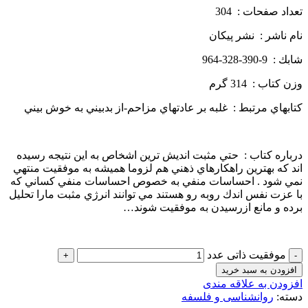
تعداد صفحات : 304
نام ناشر : نشر پيكان
شابك : 9-390-328-964
وزن كتاب : 314 گرم
كتابهاي مرتبط : غلبه بر عادتهاي مزاحم-از بدبيني به خوش بيني
درباره كتاب : حتي مثبت انديش ترين اشخاص به اين نتيجه رسيده
اند كه بهترين راهكارهاي ذهني هم لزوما هميشه به موفقيت منتهي
نمي شود . احساسات منفي به خصوص احساسات منفي كساني كه
با عزت نفس اندك روبه رو هستند مي توانند انرژي مثبت مارا تحليل
برده و مانع ازرسيدن به موفقيت شوند…
موفقیت ذاتی عدد
افزودن به سبد خرید
افزودن به علاقه مندی
دسته:
روانشناسی و فلسفه