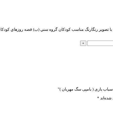
ب يكي از مجموعه بسيارخواندني و جذاب 9جلدي با تصوير رنگارنگ مناسب كودكان گروه سني (
اسباب بازی ( بامپی سگ مهربان )”
شده‌اند
*