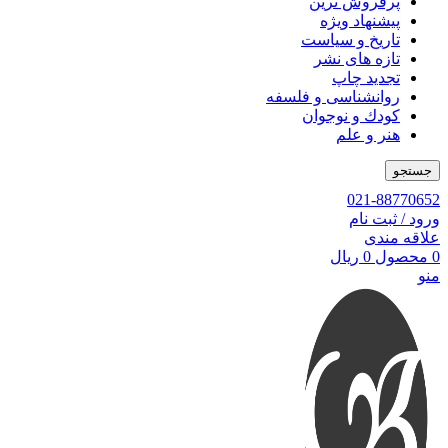
پرفروش ترین
پیشنهاد ویژه
تاریخ و سیاست
تازه های نشر
تجدید چاپ
روانشناسی و فلسفه
کودك و نوجوان
هنر و علم
جستجو
021-88770652
ورود / ثبت نام
علاقه مندی
0
محصول
0
ریال
منو