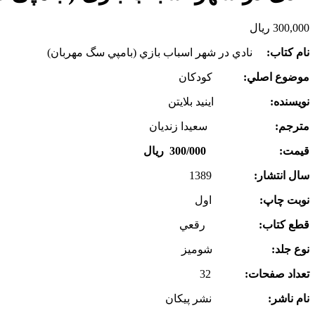
300,000
ریال
نام كتاب:
نادي در شهر اسباب بازي (بامپي سگ مهربان)
موضوع اصلي:
كودكان
نويسنده:
اينيد بلايتن
مترجم:
سعيدا زنديان
قيمت: 300/000 ريال
سال انتشار:
1389
نوبت چاپ:
اول
قطع كتاب:
رقعي
نوع جلد:
شوميز
تعداد صفحات:
32
نام ناشر:
نشر پيكان