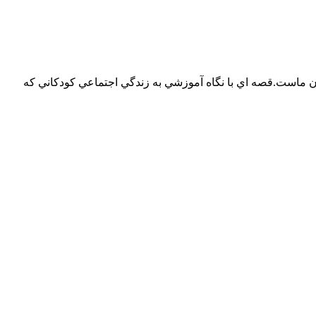
ب) قصه روزهاي كودكان ماست.قصه اي با نگاه آموزشي به زندگي اجتماعي كودكاني كه