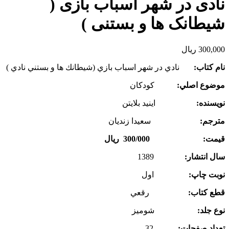
نادی در شهر اسباب بازی (
شیطانک ها و بستنی )
300,000
ریال
نام كتاب:
نادي در شهر اسباب بازي (شيطانك ها و بستني نادي )
موضوع اصلي:
كودكان
نويسنده:
اينيد بلايتن
مترجم:
سعيدا زنديان
قيمت: 300/000 ريال
سال انتشار:
1389
نوبت چاپ:
اول
قطع كتاب:
رقعي
نوع جلد:
شوميز
تعداد صفحات:
32