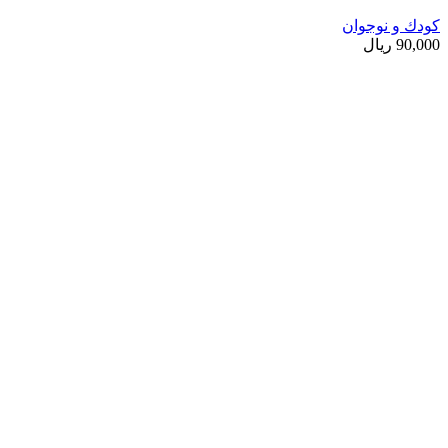
کودك و نوجوان
90,000
ریال