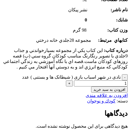
نام ناشر:
نشر پيكان
شابك: 0
وزن كتاب:
98 گرم
كتاب­هاي مرتبط:
مجموعه 28جلدي خانه درختي
درباره كتاب:
اين كتاب يكي از مجموعه بسيارخواندني و جذاب
9جلدي با تصوير رنگارنگ مناسب كودكان گروه سني (ب) قصه
روزهاي كودكان ماست.قصه اي با نگاه آموزشي به زندگي اجتماعي
كودكاني كه منبع انر‍ژي اند و به دوستي آنها افتخار مي كنيم .
نادی در شهر اسباب بازی ( شیطانک ها و بستنی ) عدد
افزودن به سبد خرید
افزودن به علاقه مندی
دسته:
کودك و نوجوان
دیدگاهها
هیچ دیدگاهی برای این محصول نوشته نشده است.