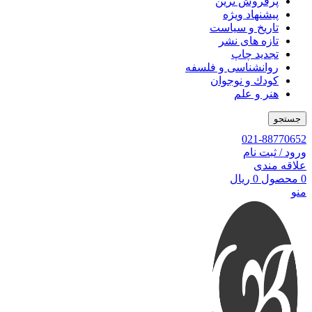
پرفروش ترین
پیشنهاد ویژه
تاریخ و سیاست
تازه های نشر
تجدید چاپ
روانشناسی و فلسفه
کودك و نوجوان
هنر و علم
جستجو
021-88770652
ورود / ثبت نام
علاقه مندی
0
محصول
0
ریال
منو