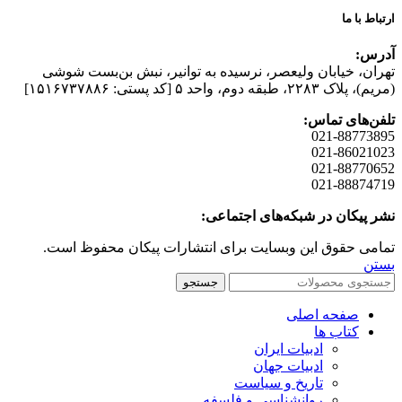
ارتباط با ما
آدرس:
تهران، خیابان وليعصر، نرسيده به توانير، نبش بن‌بست شوشی
(مريم)، پلاک ۲۲۸۳، طبقه دوم، واحد ۵ [کد پستی: ۱۵۱۶۷۳۷۸۸۶]
تلفن‌های تماس:
021-88773895
021-86021023
021-88770652
021-88874719
نشر پیکان در شبکه‌های اجتماعی:
تمامی حقوق این وبسایت برای انتشارات پیکان محفوظ است.
بستن
جستجو
صفحه اصلی
کتاب ها
ادبیات ایران
ادبیات جهان
تاریخ و سیاست
روانشناسی و فلسفه