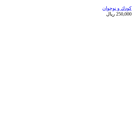
کودك و نوجوان
250,000
ریال