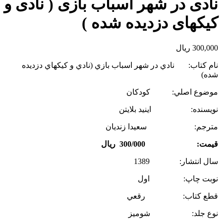
نادی در شهر اسباب بازی ( نادی و
کیکهای دزدیده شده )
300,000
ریال
نام كتاب: نادي در شهر اسباب بازي (نادي و كيكهاي دزديده
شده)
موضوع اصلي: كودكان
نويسنده: اينيد بلايتن
مترجم: سعيدا زنديان
قيمت: 300/000 ريال
سال انتشار: 1389
نوبت چاپ: اول
قطع كتاب: رقعي
نوع جلد: شوميز