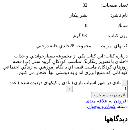
تعداد صفحات: 32
نام ناشر: نشر پيكان
شابك: 0
وزن كتاب: 98 گرم
كتاب­هاي مرتبط: مجموعه 28جلدي خانه درختي
درباره كتاب: اين كتاب يكي از مجموعه بسيارخواندني و جذاب
9جلدي با تصوير رنگارنگ مناسب كودكان گروه سني (ب) قصه
روزهاي كودكان ماست.قصه اي با نگاه آموزشي به زندگي اجتماعي
كودكاني كه منبع انر‍ژي اند و به دوستي آنها افتخار مي كنيم .
نادی در شهر اسباب بازی ( نادی و کیکهای دزدیده شده ) عدد
افزودن به سبد خرید
افزودن به علاقه مندی
دسته:
کودك و نوجوان
دیدگاهها