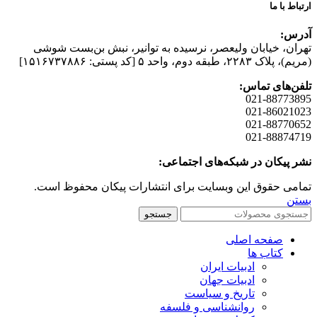
ارتباط با ما
آدرس:
تهران، خیابان وليعصر، نرسيده به توانير، نبش بن‌بست شوشی
(مريم)، پلاک ۲۲۸۳، طبقه دوم، واحد ۵ [کد پستی: ۱۵۱۶۷۳۷۸۸۶]
تلفن‌های تماس:
021-88773895
021-86021023
021-88770652
021-88874719
نشر پیکان در شبکه‌های اجتماعی:
تمامی حقوق این وبسایت برای انتشارات پیکان محفوظ است.
بستن
جستجو
صفحه اصلی
کتاب ها
ادبیات ایران
ادبیات جهان
تاریخ و سیاست
روانشناسی و فلسفه