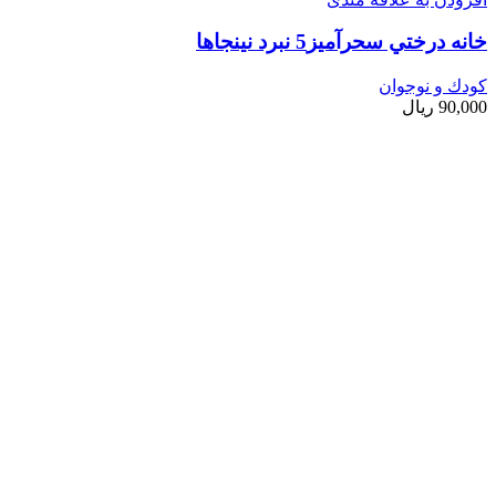
خانه درختي سحرآميز5 نبرد نينجاها
کودك و نوجوان
90,000
ریال