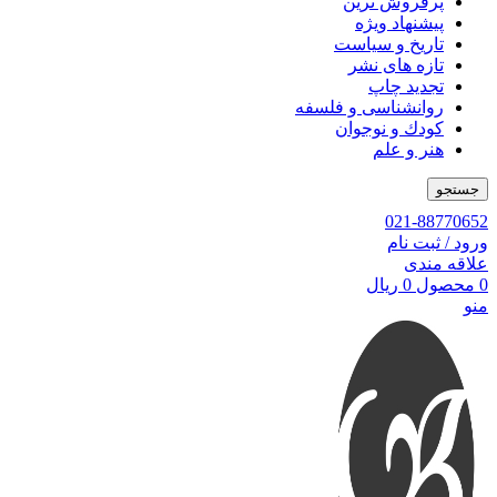
پرفروش ترین
پیشنهاد ویژه
تاریخ و سیاست
تازه های نشر
تجدید چاپ
روانشناسی و فلسفه
کودك و نوجوان
هنر و علم
جستجو
021-88770652
ورود / ثبت نام
علاقه مندی
0
محصول
0
ریال
منو