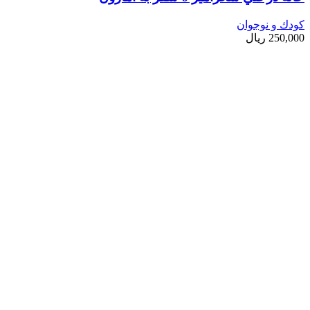
کودك و نوجوان
250,000
ریال