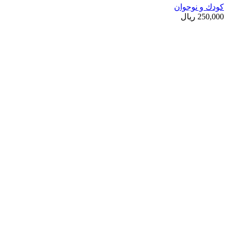
کودك و نوجوان
250,000
ریال