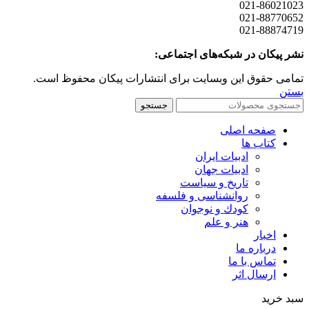
021-86021023
021-88770652
021-88874719
نشر پیکان در شبکه‌های اجتماعی:
تمامی حقوق این وبسایت برای انتشارات پیکان محفوظ است.
بستن
جستجو
صفحه اصلی
کتاب ها
ادبیات ایران
ادبیات جهان
تاریخ و سیاست
روانشناسی و فلسفه
کودك و نوجوان
هنر و علم
اخبار
درباره ما
تماس با ما
ارسال اثر
سبد خرید