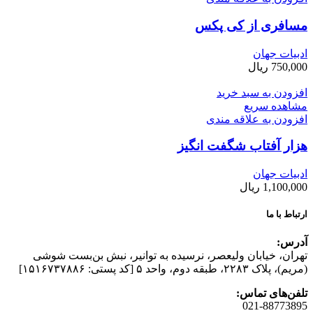
مسافری از کی پکس
ادبیات جهان
750,000
ریال
افزودن به سبد خرید
مشاهده سریع
افزودن به علاقه مندی
هزار آفتاب شگفت ­انگیز
ادبیات جهان
1,100,000
ریال
ارتباط با ما
آدرس:
تهران، خیابان وليعصر، نرسيده به توانير، نبش بن‌بست شوشی
(مريم)، پلاک ۲۲۸۳، طبقه دوم، واحد ۵ [کد پستی: ۱۵۱۶۷۳۷۸۸۶]
تلفن‌های تماس:
021-88773895