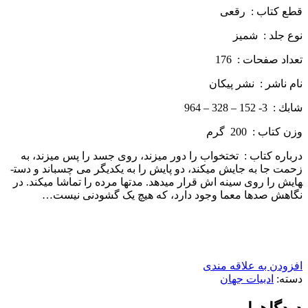
قطع كتاب : رقعی
نوع جلد : شمیز
تعداد صفحات : 176
نام ناشر : نشر پيكان
شابك : 3- 152 – 328 – 964
وزن كتاب : 200 گرم
درباره كتاب : تختخواب را دور می­زند، روی جسد را پس می­زند، به
زحمت جا به­ جایش می­کند، دو پایش را به یکدیگر می­ چسباند و دست­
هایش را روی سینه­ اش قرار می­دهد. مدت­ها مرده را تماشا میکند. در
نگاهش صدها معما وجود دارد، که هیچ یک گشودنی نیست…
افزودن به علاقه مندی
دسته:
ادبیات جهان