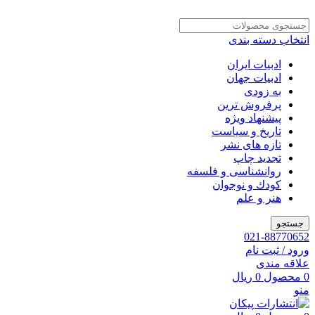
انتخاب دسته بندی
ادبیات ایران
ادبیات جهان
به زودی
پرفروش ترین
پیشنهاد ویژه
تاریخ و سیاست
تازه های نشر
تجدید چاپ
روانشناسی و فلسفه
کودك و نوجوان
هنر و علم
جستجو
021-88770652
ورود / ثبت نام
علاقه مندی
0
محصول
0
ریال
منو