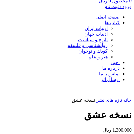
0
محصول
0
ریال
ورود / ثبت نام
صفحه اصلی
کتاب ها
ادبیات ایران
ادبیات جهان
تاریخ و سیاست
روانشناسی و فلسفه
کودك و نوجوان
هنر و علم
اخبار
درباره ما
تماس با ما
ارسال اثر
خانه
تازه های نشر
نسخه عشق
نسخه عشق
1,300,000
ریال