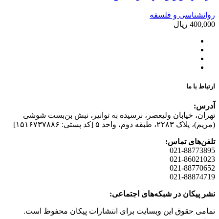
روانشناسی و فلسفه
400,000
ریال
ارتباط با ما
آدرس:
تهران، خیابان وليعصر، نرسيده به توانير، نبش بن‌بست شوشی
(مريم)، پلاک ۲۲۸۳، طبقه دوم، واحد ۵ [کد پستی: ۱۵۱۶۷۳۷۸۸۶]
تلفن‌های تماس:
021-88773895
021-86021023
021-88770652
021-88874719
نشر پیکان در شبکه‌های اجتماعی:
تمامی حقوق این وبسایت برای انتشارات پیکان محفوظ است.