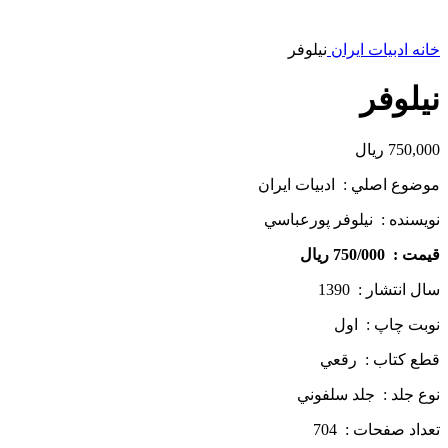
خانه
ادبیات ایران
نیلوفر
نیلوفر
750,000
ریال
موضوع اصلي : ادبيات ايران
نويسنده : نيلوفر پورعباسي
قيمت : 750/000 ريال
سال انتشار : 1390
نوبت چاپ : اول
قطع كتاب : رقعي
نوع جلد : جلد سلفوني
تعداد صفحات : 704