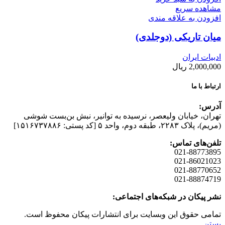
مشاهده سریع
افزودن به علاقه مندی
میان تاریکی (دوجلدی)
ادبیات ایران
2,000,000
ریال
ارتباط با ما
آدرس:
تهران، خیابان وليعصر، نرسيده به توانير، نبش بن‌بست شوشی
(مريم)، پلاک ۲۲۸۳، طبقه دوم، واحد ۵ [کد پستی: ۱۵۱۶۷۳۷۸۸۶]
تلفن‌های تماس:
021-88773895
021-86021023
021-88770652
021-88874719
نشر پیکان در شبکه‌های اجتماعی:
تمامی حقوق این وبسایت برای انتشارات پیکان محفوظ است.
بستن