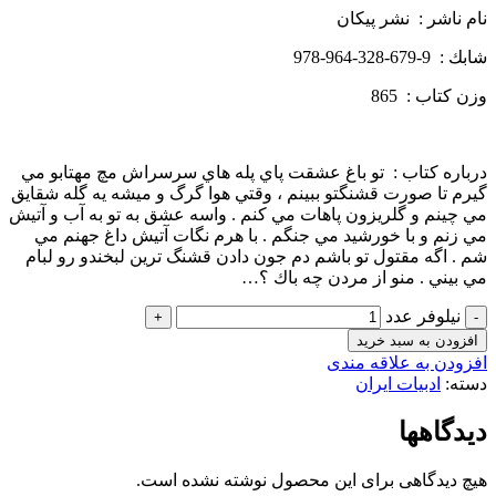
نام ناشر : نشر پيكان
شابك : 9-679-328-964-978
وزن كتاب : 865
درباره كتاب : تو باغ عشقت پاي پله هاي سرسراش مچ مهتابو مي
گيرم تا صورت قشنگتو ببينم ، وقتي هوا گرگ و ميشه يه گله شقايق
مي چينم و گلريزون پاهات مي كنم . واسه عشق به تو به آب و آتيش
مي زنم و با خورشيد مي جنگم . با هرم نگات آتيش داغ جهنم مي
شم . اگه مقتول تو باشم دم جون دادن قشنگ ترين لبخندو رو لبام
مي بيني . منو از مردن چه باك ؟…
نیلوفر عدد
افزودن به سبد خرید
افزودن به علاقه مندی
دسته:
ادبیات ایران
دیدگاهها
هیچ دیدگاهی برای این محصول نوشته نشده است.