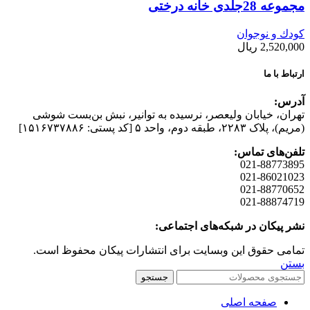
مجموعه 28جلدی خانه درختی
کودك و نوجوان
2,520,000
ریال
ارتباط با ما
آدرس:
تهران، خیابان وليعصر، نرسيده به توانير، نبش بن‌بست شوشی
(مريم)، پلاک ۲۲۸۳، طبقه دوم، واحد ۵ [کد پستی: ۱۵۱۶۷۳۷۸۸۶]
تلفن‌های تماس:
021-88773895
021-86021023
021-88770652
021-88874719
نشر پیکان در شبکه‌های اجتماعی:
تمامی حقوق این وبسایت برای انتشارات پیکان محفوظ است.
بستن
جستجو
صفحه اصلی