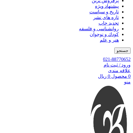
پرفروش ترین
پیشنهاد ویژه
تاریخ و سیاست
تازه های نشر
تجدید چاپ
روانشناسی و فلسفه
کودك و نوجوان
هنر و علم
جستجو
021-88770652
ورود / ثبت نام
علاقه مندی
0
محصول
0
ریال
منو