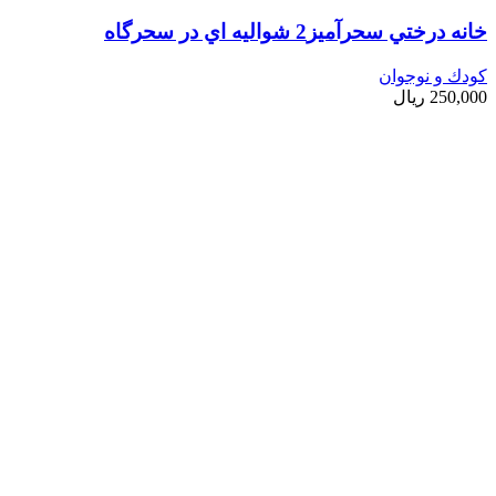
خانه درختي سحرآميز2 شواليه اي در سحرگاه
کودك و نوجوان
250,000
ریال