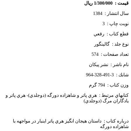
قيمت : 1/300/000 ريال
سال انتشار : 1384
نوبت چاپ : 3
قطع كتاب : رقعي
نوع جلد : گالينگور
تعداد صفحات : 574
نام ناشر : نشر پيكان
شابك : 3-491-328-964
وزن كتاب : 794 گرم
كتابهاي مرتبط : هري پاتر و شاهزاده دورگه (دوجلدي)- هري پاتر و
يادگاران مرگ (دوجلدي)
درباره كتاب : داستان هيجان انگيز هري پاتر اينبار در مواجهه با
شاهزاده دورگه