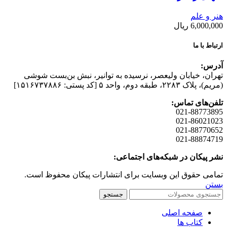
هنر و علم
6,000,000
ریال
ارتباط با ما
آدرس:
تهران، خیابان وليعصر، نرسيده به توانير، نبش بن‌بست شوشی
(مريم)، پلاک ۲۲۸۳، طبقه دوم، واحد ۵ [کد پستی: ۱۵۱۶۷۳۷۸۸۶]
تلفن‌های تماس:
021-88773895
021-86021023
021-88770652
021-88874719
نشر پیکان در شبکه‌های اجتماعی:
تمامی حقوق این وبسایت برای انتشارات پیکان محفوظ است.
بستن
جستجو
صفحه اصلی
کتاب ها