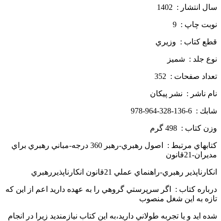
سال انتشار : 1402
نوبت چاپ : 9
قطع كتاب : وزيري
نوع جلد : شميز
تعداد صفحات : 352
نام ناشر : نشر پيكان
شابك : 6-136-328-964-978
وزن كتاب : 498 گرم
كتاب­هاي مرتبط : اصول رهبري-رهبر 360 درجه-مباني رهبري براي
مديران-21قانون
انكارناپذير رهبري-راهنماي عملي 21قانون انكارناپذير­رهبري
دربار­ه كتاب : اگر سرپرستي گروهي را به عهده داريد اعم از اين كه
تازه به اين شغل منصوب
شده ­ايد و يا تجربه طولاني داريد،به اين كتاب نيازمنديد زيرا در انجام