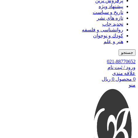
پرفروش ترین
پیشنهاد ویژه
تاریخ و سیاست
تازه های نشر
تجدید چاپ
روانشناسی و فلسفه
کودك و نوجوان
هنر و علم
جستجو
021-88770652
ورود / ثبت نام
علاقه مندی
0
محصول
0
ریال
منو