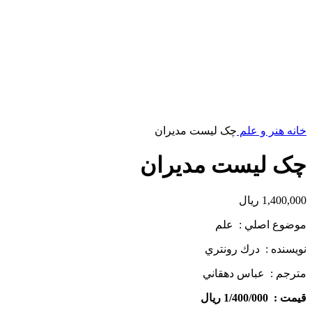
خانه
هنر و علم
چک لیست مدیران
چک لیست مدیران
1,400,000
ریال
موضوع اصلي : علم
نويسنده : درك رون­تري
مترجم : عباس دهقاني
قيمت : 1/400/000 ريال