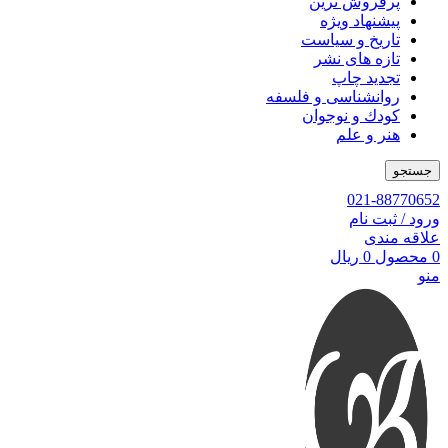
پرفروش ترین
پیشنهاد ویژه
تاریخ و سیاست
تازه های نشر
تجدید چاپ
روانشناسی و فلسفه
کودك و نوجوان
هنر و علم
جستجو
021-88770652
ورود / ثبت نام
علاقه مندی
0
محصول
0
ریال
منو