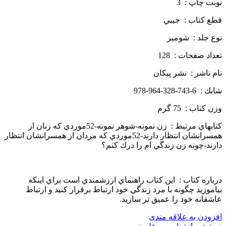
نوبت چاپ : 3
قطع كتاب : جيبي
نوع جلد : شوميز
تعداد صفحات : 128
نام ناشر : نشر پيكان
شابك : 6-743-328-964-978
وزن كتاب : 75 گرم
كتابهاي مرتبط : زن نمونه-شوهر نمونه-52موردي كه زنان از
همسرانشان انتظار دارند-52موردي كه مردان از همسرانشان انتظار
دارند-چونه زن زندگي ام را درك كنم؟
درباره كتاب : اين كتاب راهنماي ارزشمندي است براي اينكه
بياموزيد چگونه با مرد زندگي خود ارتباط برقرار كنيد و ارتباط
عاشقانه خود را عميق تر سازيد.
افزودن به علاقه مندی