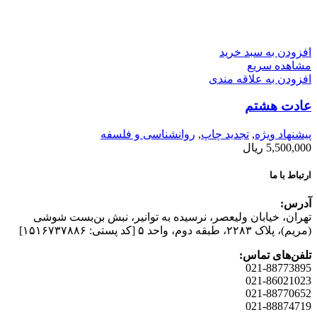
افزودن به سبد خرید
مشاهده سریع
افزودن به علاقه مندی
عادت هشتم
پیشنهاد ویژه
,
تجدید چاپ
,
روانشناسی و فلسفه
5,500,000
ریال
ارتباط با ما
آدرس:
تهران، خیابان وليعصر، نرسيده به توانير، نبش بن‌بست شوشی
(مريم)، پلاک ۲۲۸۳، طبقه دوم، واحد ۵ [کد پستی: ۱۵۱۶۷۳۷۸۸۶]
تلفن‌های تماس:
021-88773895
021-86021023
021-88770652
021-88874719