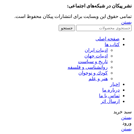
نشر پیکان در شبکه‌های اجتماعی:
تمامی حقوق این وبسایت برای انتشارات پیکان محفوظ است.
بستن
جستجو
صفحه اصلی
کتاب ها
ادبیات ایران
ادبیات جهان
تاریخ و سیاست
روانشناسی و فلسفه
کودك و نوجوان
هنر و علم
اخبار
درباره ما
تماس با ما
ارسال اثر
سبد خرید
بستن
ورود
بستن