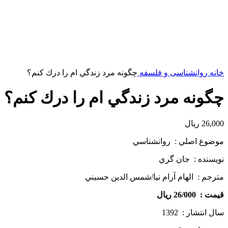
خانه
روانشناسی و فلسفه
چگونه مرد زندگي ام را درك كنم؟
چگونه مرد زندگي ام را درك كنم؟
26,000
ریال
موضوع اصلي : روانشناسي
نويسنده : جان گري
مترجم : الهام آرام نيا/شمس الدين حسيني
قيمت : 26/000 ريال
سال انتشار : 1392