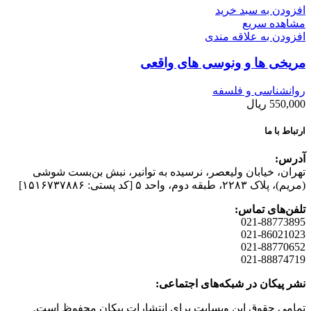
افزودن به سبد خرید
مشاهده سریع
افزودن به علاقه مندی
مریخی ها و ونوسی های واقعی
روانشناسی و فلسفه
550,000
ریال
ارتباط با ما
آدرس:
تهران، خیابان وليعصر، نرسيده به توانير، نبش بن‌بست شوشی
(مريم)، پلاک ۲۲۸۳، طبقه دوم، واحد ۵ [کد پستی: ۱۵۱۶۷۳۷۸۸۶]
تلفن‌های تماس:
021-88773895
021-86021023
021-88770652
021-88874719
نشر پیکان در شبکه‌های اجتماعی:
تمامی حقوق این وبسایت برای انتشارات پیکان محفوظ است.