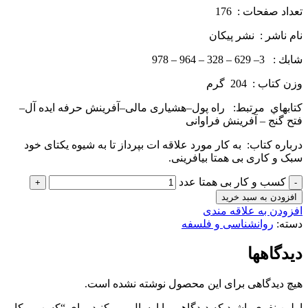
تعداد صفحات : 176
نام ناشر : نشر پيكان
شابك : 3– 629 – 328 – 964 – 978
وزن كتاب : 204 گرم
كتاب­هاي مرتبط: راه پول–هشیاری مالی–آفرینش حرفه ایده­ آل–
فتح گنج – آفرینش فراوانی
درباره كتاب: به کار مورد علاقه­ ات بپرداز تا به شیوه یکتای خود
سبک و کاری بی­ همتا بیافرینی.
کسب و کار بی همتا عدد
افزودن به سبد خرید
افزودن به علاقه مندی
دسته:
روانشناسی و فلسفه
دیدگاهها
هیچ دیدگاهی برای این محصول نوشته نشده است.
اولین نفری باشید که دیدگاهی را ارسال می کنید برای “کسب و کار