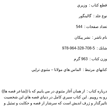
قطع كتاب : وزيري
نوع جلد : گالينگور
تعداد صفحات : 544
نام ناشر : نشر پيكان
شابك : 5-708-328-964-978
وزن كتاب : 963 گرم
كتابهاي مرتبط : الماس هاي مولانا – مثنوي تراپي
درباره كتاب : از همان آغاز مثنوي در مي يابيم كه با ((شاعر قصه ها))
رو به روييم . اين كتاب سيري كامل در دنياي قصه هاي اين شخصيت
تاثيرگذار و ژرف انديش است كه سرشار از قصه و حكايت و تمثيل و