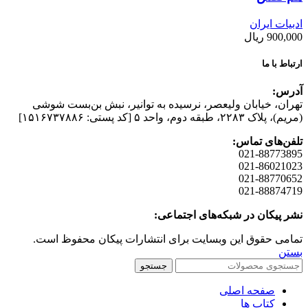
ادبیات ایران
900,000
ریال
ارتباط با ما
آدرس:
تهران، خیابان وليعصر، نرسيده به توانير، نبش بن‌بست شوشی
(مريم)، پلاک ۲۲۸۳، طبقه دوم، واحد ۵ [کد پستی: ۱۵۱۶۷۳۷۸۸۶]
تلفن‌های تماس:
021-88773895
021-86021023
021-88770652
021-88874719
نشر پیکان در شبکه‌های اجتماعی:
تمامی حقوق این وبسایت برای انتشارات پیکان محفوظ است.
بستن
جستجو
صفحه اصلی
کتاب ها