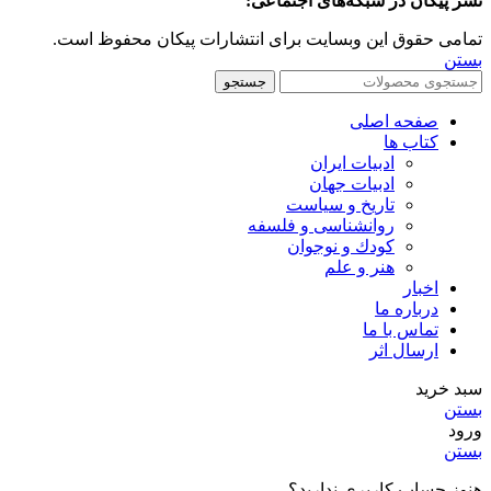
نشر پیکان در شبکه‌های اجتماعی:
تمامی حقوق این وبسایت برای انتشارات پیکان محفوظ است.
بستن
جستجو
صفحه اصلی
کتاب ها
ادبیات ایران
ادبیات جهان
تاریخ و سیاست
روانشناسی و فلسفه
کودك و نوجوان
هنر و علم
اخبار
درباره ما
تماس با ما
ارسال اثر
سبد خرید
بستن
ورود
بستن
هنوز حساب کاربری ندارید؟