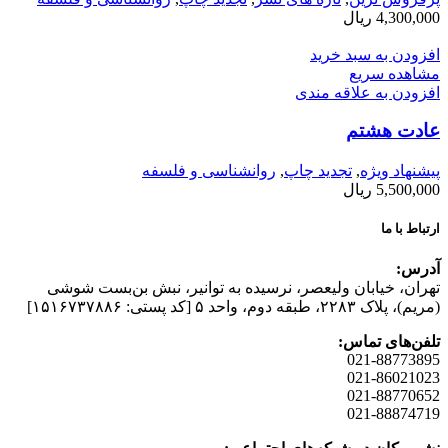
4,300,000
ریال
افزودن به سبد خرید
مشاهده سریع
افزودن به علاقه مندی
عادت هشتم
پیشنهاد ویژه
,
تجدید چاپ
,
روانشناسی و فلسفه
5,500,000
ریال
ارتباط با ما
آدرس:
تهران، خیابان وليعصر، نرسيده به توانير، نبش بن‌بست شوشی
(مريم)، پلاک ۲۲۸۳، طبقه دوم، واحد ۵ [کد پستی: ۱۵۱۶۷۳۷۸۸۶]
تلفن‌های تماس:
021-88773895
021-86021023
021-88770652
021-88874719